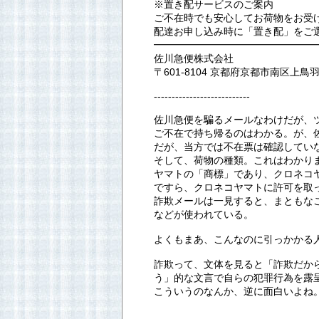
※置き配サービスのご案内
ご不在時でも安心してお荷物をお受
配達お申し込み時に「置き配」をご
━━━━━━━━━━━━━━━━
佐川急便株式会社
〒601-8104 京都府京都市南区上
---------------------------
佐川急便を騙るメールなわけだが、
ご不在で持ち帰るのはわかる。が、
だが、当方では不在票は確認してい
そして、荷物の種類。これはわかり
ヤマトの「商標」であり、クロネコ
ですら、クロネコヤマトに許可を取
詐欺メールは一見すると、まともな
などが使われている。
よくもまあ、こんなのに引っかかる
詐欺って、文体を見ると「詐欺だか
う」的な文言で自らの犯罪行為を露
こういうのなんか、逆に面白いよね