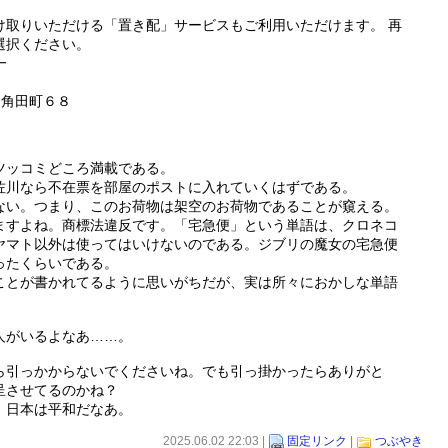
け取りいただける「置き配」サービスもご利用いただけます。 再
選択ください。
━
鳥羽角田町６８
ツッコミどころ満載である。
佐川なら不在票を部屋のポストに入れていくはずである。
ない。つまり、このお荷物は架空のお荷物であることが窺える。
ますよね。商標法違反です。「宅急便」という単語は、クロネコ
ヤマト以外は使ってはいけないのである。ジブリの魔女の宅急便
ったくらいである。
ことが書かれてるように思いがちだが、実は所々におかしな単語
人がいるよなあ……。
ら引っかからないでくださいね。でも引っ掛かったらありがと
呈させてるのかね？
。日本は平和だなあ。
2025.06.02 22:03 |
固定リンク
|
つぶやき