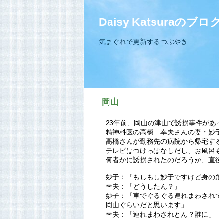
Daisy Katsuraのブロ
気まぐれで更新するつぶやき
岡山
23年前、岡山の津山で誘拐事件があ
精神科医の高橋 幸夫さんの妻・妙
高橋さんが勤務先の病院から帰宅す
テレビはつけっぱなしだし、お風呂
何者かに誘拐されたのだろうか、直
妙子：「もしもし妙子ですけど身の
幸夫：「どうしたん？」
妙子：「車でぐるぐる連れまわされ
岡山ぐらいだと思います」
幸夫：「連れまわされとん？誰に」